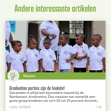
Andere interessante artikelen
Nieuws
Graduation parties zijn de leukste!
December is altijd een bijzondere maand bij de
Bambanani-kindcentra. Dan zwaaien we namelijk een
grote groep kinderen uit: zo’n 20 tot 25 procent stroomt
door naar het basisonderwijs. En geloof ons… dat voelt als
Lees artikel
een enorme kers op de taart!