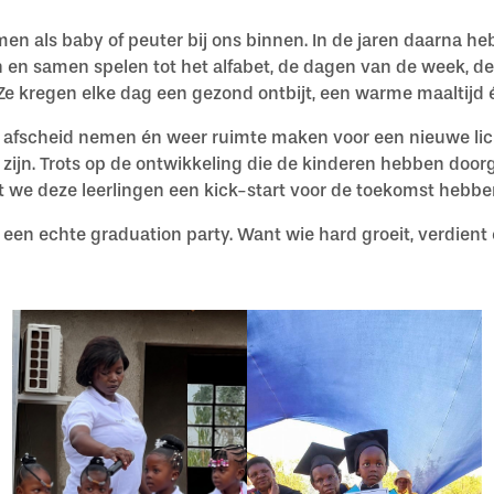
n als baby of peuter bij ons binnen. In de jaren daarna he
en samen spelen tot het alfabet, de dagen van de week, d
 Ze kregen elke dag een gezond ontbijt, een warme maaltij
 afscheid nemen én weer ruimte maken voor een nieuwe licht
 zijn. Trots op de ontwikkeling die de kinderen hebben door
at we deze leerlingen een kick-start voor de toekomst hebb
 een echte graduation party. Want wie hard groeit, verdient 