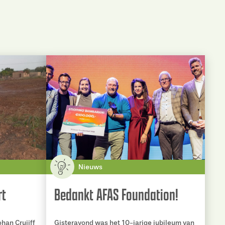
Nieuws
rt
Bedankt AFAS Foundation!
han Cruijff
Gisteravond was het 10-jarige jubileum van