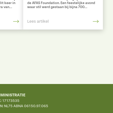
it keer in
de AFAS Foundation. Een feestelijke avond
ra van
waar stil werd gestaan bij bijna 700
ntre.
projecten die zich wereldwijd
maatschappelijk inzetten. Ook werd er een
mooie prijs uitgereikt: het Goedste Doel van
Lees artikel
Nederland. Als kers op de taart mochten wij
deze waardevolle en inspirerende prijs in
ontvangst nemen!
MINISTRATIE
: 17173535
N: NL75 ABNA 06150.97.065