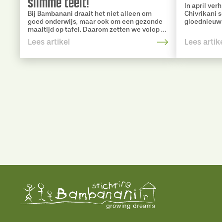
slimme teelt!
In april ve
Bij Bambanani draait het niet alleen om
Chivrikani 
goed onderwijs, maar ook om een gezonde
gloednieuw
maaltijd op tafel. Daarom zetten we volop in
onveilig ge
op groentetuinen en innovatieve food
toekomstbe
Lees artikel
Lees artik
tunnels bij onze scholen. En dat werkt
fantastisch!