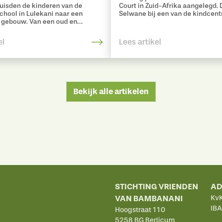
rhuisden de kinderen van de
Court in Zuid-Afrika aangelegd. D
school in Lulekani naar een
Selwane bij een van de kindcent
 gebouw. Van een oud en
Bambanani: Manabe Day Care Ce
bouw naar een veilige én
stendige leeromgeving.
el
Lees artikel
Bekijk alle artikelen
STICHTING VRIENDEN
AD
VAN BAMBANANI
KvK
IBA
Hoogstraat 110
5258 BG Berlicum