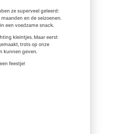
bben ze superveel geleerd:
e maanden en de seizoenen.
d én een voedzame snack.
ing kleintjes. Maar eerst
gemaakt, trots op onze
en kunnen geven.
een feestje!