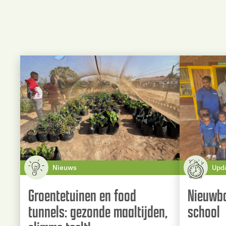
Nieuws
Upd
Groentetuinen en food
Nieuwbo
tunnels: gezonde maaltijden,
school