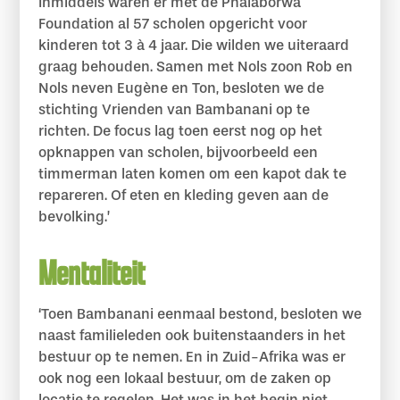
Inmiddels waren er met de Phalaborwa
Foundation al 57 scholen opgericht voor
kinderen tot 3 à 4 jaar. Die wilden we uiteraard
graag behouden. Samen met Nols zoon Rob en
Nols neven Eugène en Ton, besloten we de
stichting Vrienden van Bambanani op te
richten. De focus lag toen eerst nog op het
opknappen van scholen, bijvoorbeeld een
timmerman laten komen om een kapot dak te
repareren. Of eten en kleding geven aan de
bevolking.’
Mentaliteit
‘Toen Bambanani eenmaal bestond, besloten we
naast familieleden ook buitenstaanders in het
bestuur op te nemen. En in Zuid-Afrika was er
ook nog een lokaal bestuur, om de zaken op
locatie te regelen. Het was in het begin niet